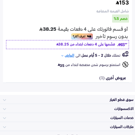
153
شامل القيمة المضافة
خصم 5%
قسّمها على 4 دفعات ابتداء من
38.25
تصلك
خلال 2 - 5 أيام عمل
الى
الرياض
استمتع برسوم شحن مخفضة ابتداء من
35
عروض أخرى (1)
سوق قطع الغيار
الاكسسوارات
الصدامات و الشبوك
خدمات السيارات
والواجهة
الاكسسوارات
ماركات السيارات
الأكثر مبيعاً