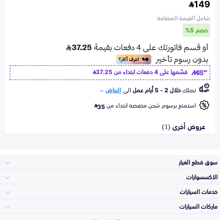
149
شامل القيمة المضافة
خصم 5%
قسّمها على 4 دفعات ابتداء من
37.25
تصلك
خلال 2 - 5 أيام عمل
الى
الرياض
استمتع برسوم شحن مخفضة ابتداء من
35
عروض أخرى (1)
سوق قطع الغيار
الاكسسوارات
الصدامات و الشبوك
خدمات السيارات
والواجهة
الاكسسوارات
ماركات السيارات
الأكثر مبيعاً