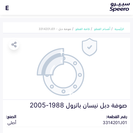
E
الرئيسية
أقسام القطع
كافة القطع
صوفة دبل - 3314201J01
صوفة دبل نيسان باترول 1988-2005
رقم القطعة:
الصنع:
3314201J01
أصلي