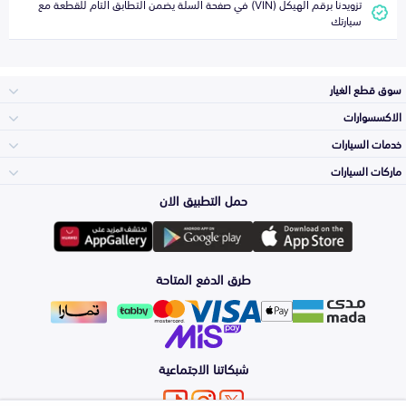
تزويدنا برقم الهيكل (VIN) في صفحة السلة يضمن التطابق التام للقطعة مع
سيارتك
سوق قطع الغيار
الاكسسوارات
الصدامات و الشبوك
خدمات السيارات
والواجهة
الاكسسوارات
ماركات السيارات
الأكثر مبيعاً
حمل التطبيق الان
المكائن، القيرات
تويوتا
وملحقاتها
لوازم الرحلات
صيانة
طرق الدفع المتاحة
الشمعات
هيونداي
والاصطبات (الاضاءة)
اكسسوارات العناية
التلميع والعناية
الفرامل والأقمشة
شبكاتنا الاجتماعية
كيا
الزيوت و السوائل