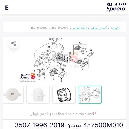
E
الرئيسية
أقسام القطع
كافة القطع
487500M010 - 487500M010
*
الصورة توضيحية قد لا تتطابق مع المنتج النهائي
487500M010 نيسان 350Z 1996-2019