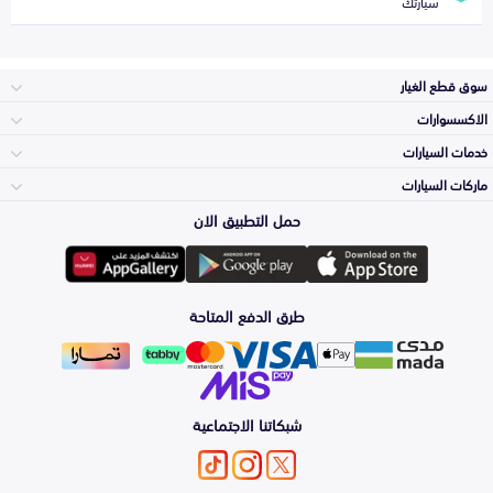
سيارتك
سوق قطع الغيار
الاكسسوارات
الصدامات و الشبوك
خدمات السيارات
والواجهة
الاكسسوارات
ماركات السيارات
الأكثر مبيعاً
حمل التطبيق الان
المكائن، القيرات
تويوتا
وملحقاتها
لوازم الرحلات
صيانة
طرق الدفع المتاحة
الشمعات
هيونداي
والاصطبات (الاضاءة)
اكسسوارات العناية
التلميع والعناية
الفرامل والأقمشة
شبكاتنا الاجتماعية
كيا
الزيوت و السوائل
حماية مقدمة السيارة