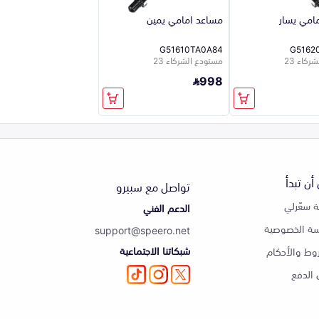
امي يسار
مساعد امامي يمين
G51610TA0A84
G5162
كاء 23
مستودع الشركاء 23
998
أن تبدأ
تواصل مع سبيرو
 سعّرلي
الدعم الفني
ة الخصوصية
support@speero.net
شبكاتنا الاجتماعية
وط والأحكام
الدفع