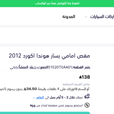
اضغط هنا للتواصل معنا عبر الواتساب
ركات السيارات
المدونة
مقص امامي يسار هوندا اكورد 2012
رقم القطعة:
51520T0AA01
الصنع:
بديل
بلد المنشأ:
ياباني
138
شامل القيمة المضافة
تصلك
خلال 2 - 5 أيام عمل
الى
الرياض
استمتع برسوم شحن مخفضة ابتداء من
35