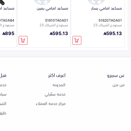
مساعد امامي يسار
مساعد امامي يمين
مساعد ام
0TA0A84
51610TA0A01
51620TA0A01
مستودع الشركاء 23
مستودع الشركاء 23
مستودع الشر
895
595.13
595.13
عن سبيرو
اعرف اكثر
قبل 
من نحن
المدونة
خدمة
خدمة سعّرلي
سياس
مركز خدمة العملاء
الشر
طرق 