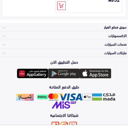
سوق قطع الغيار
الاكسسوارات
الصدامات و الشبوك
خدمات السيارات
والواجهة
الاكسسوارات
ماركات السيارات
الأكثر مبيعاً
حمل التطبيق الان
المكائن، القيرات
تويوتا
وملحقاتها
لوازم الرحلات
صيانة
طرق الدفع المتاحة
الشمعات
هيونداي
والاصطبات (الاضاءة)
اكسسوارات العناية
التلميع والعناية
الفرامل والأقمشة
شبكاتنا الاجتماعية
كيا
الزيوت و السوائل
اصلاح الطلاء