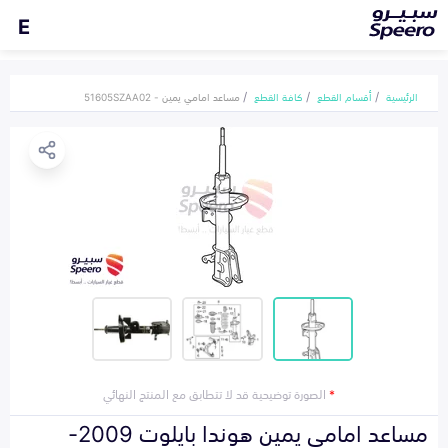
E
الرئيسية
أقسام القطع
كافة القطع
مساعد امامي يمين - 51605SZAA02
*
الصورة توضيحية قد لا تتطابق مع المنتج النهائي
مساعد امامي يمين هوندا بايلوت 2009-