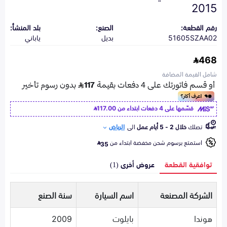
2015
رقم القطعة:
الصنع:
بلد المنشأ:
51605SZAA02
بديل
ياباني
468
شامل القيمة المضافة
قسّمها على 4 دفعات ابتداء من
117.00
تصلك
خلال 2 - 5 أيام عمل
الى
الرياض
استمتع برسوم شحن مخفضة ابتداء من
35
توافقية القطعة
عروض أخرى (1)
الشركة المصنعة
اسم السيارة
سنة الصنع
هوندا
بايلوت
2009