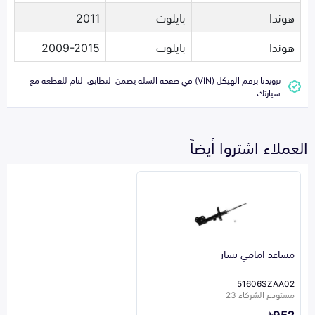
هوندا
بايلوت
2011
هوندا
بايلوت
2009-2015
تزويدنا برقم الهيكل (VIN) في صفحة السلة يضمن التطابق التام للقطعة مع
سيارتك
العملاء اشتروا أيضاً
مساعد امامي يسار
51606SZAA02
مستودع الشركاء 23
952