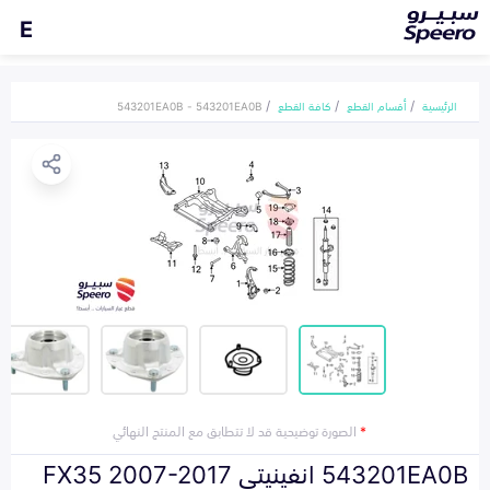
E
الرئيسية
أقسام القطع
كافة القطع
543201EA0B - 543201EA0B
*
الصورة توضيحية قد لا تتطابق مع المنتج النهائي
543201EA0B انفينيتي FX35 2007-2017