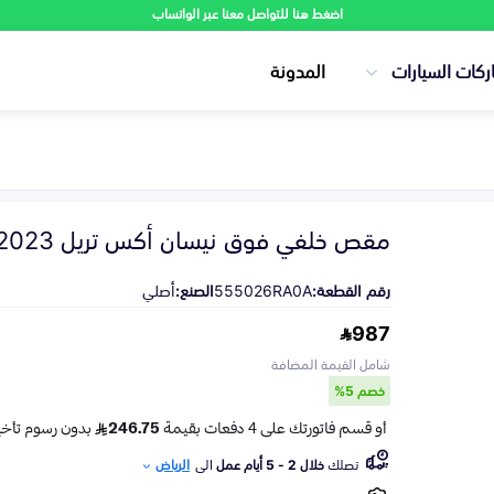
اضغط هنا للتواصل معنا عبر الواتساب
ركات السيارات
المدونة
مقص خلفي فوق نيسان أكس تريل 2023-2025
رقم القطعة:
555026RA0A
الصنع:
أصلي
987
شامل القيمة المضافة
خصم 5%
تصلك
خلال 2 - 5 أيام عمل
الى
الرياض