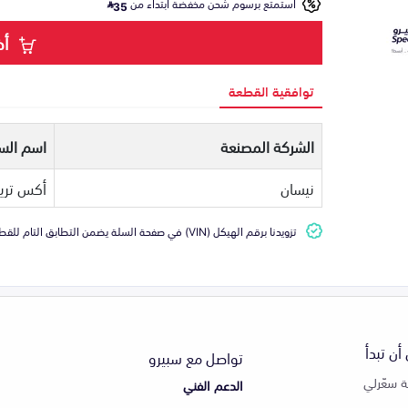
استمتع برسوم شحن مخفضة ابتداء من
35
أض
توافقية القطعة
الشركة المصنعة
اسم السي
نيسان
أكس تري
تزويدنا برقم الهيكل (VIN) في صفحة السلة يضمن التطابق التام للقطعة مع سيارتك
أن تبدأ
تواصل مع سبيرو
 سعّرلي
الدعم الفني