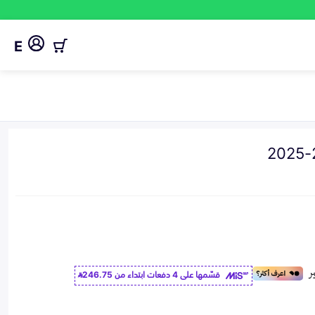
E
قسّمها على 4 دفعات ابتداء من
246.75