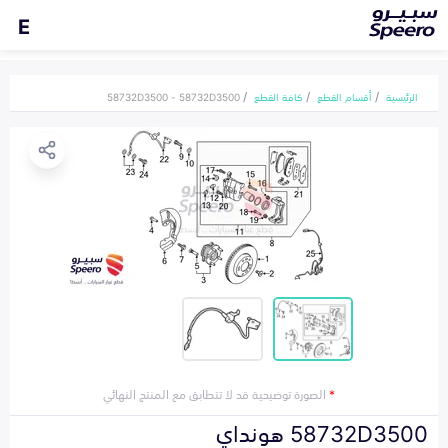
E
الرئيسية
أقسام القطع
كافة القطع
58732D3500 - 58732D3500
*
الصورة توضيحية قد لا تتطابق مع المنتج النهائي
58732D3500 هونداي