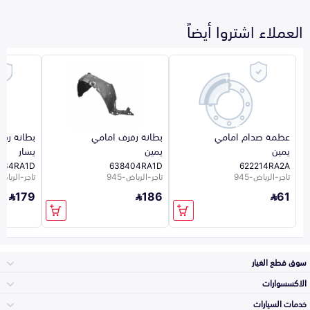
العملاء اشتروا أيضاً
عظمة صدام امامي
بطانة رفرف امامي
بطانة رف
يمين
يمين
يسار
434RA1D
638404RA1D
622214RA2A
تاجر-الرياض-945
تاجر-الرياض-945
تاجر-الرياض-5
179
186
61
سوق قطع الغيار
الاكسسوارات
الصدامات و الشبوك
خدمات السيارات
والواجهة