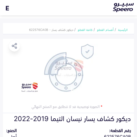
E
الرئيسية
أقسام القطع
كافة القطع
ديكور كشاف يسار - 622576CA0B
*
الصورة توضيحية قد لا تتطابق مع المنتج النهائي
ديكور كشاف يسار نيسان التيما 2019-2022
رقم القطعة:
الصنع:
622576CA0B
أصلي