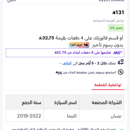
131
شامل القيمة المضافة
خصم 5%
قسّمها على 4 دفعات ابتداء من
32.75
تصلك
خلال 2 - 5 أيام عمل
الى
الرياض
استمتع برسوم شحن مخفضة ابتداء من
35
توافقية القطعة
الشركة المصنعة
اسم السيارة
سنة الصنع
نيسان
التيما
2019-2022
تزويدنا برقم الهيكل (VIN) في صفحة السلة يضمن التطابق التام للقطعة مع