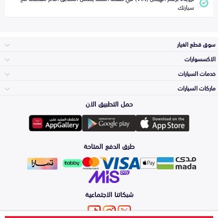
سيارتك
سوق قطع الغيار
الاكسسوارات
الصدامات و الشبوك
خدمات السيارات
والواجهة
الاكسسوارات
ماركات السيارات
الأكثر مبيعاً
حمل التطبيق الان
المكائن، القيرات
تويوتا
وملحقاتها
لوازم الرحلات
صيانة
طرق الدفع المتاحة
الشمعات
هيونداي
والاصطبات (الاضاءة)
اكسسوارات العناية
التلميع والعناية
الفرامل والأقمشة
شبكاتنا الاجتماعية
كيا
الزيوت و السوائل
اصلاح الطلاء