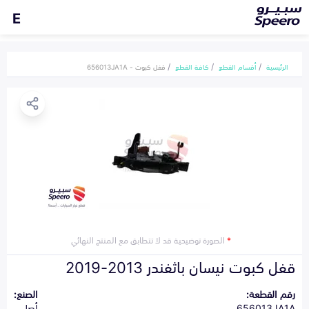
E
الرئيسية
أقسام القطع
كافة القطع
قفل كبوت - 656013JA1A
*
الصورة توضيحية قد لا تتطابق مع المنتج النهائي
قفل كبوت نيسان باثفندر 2013-2019
رقم القطعة:
الصنع:
656013JA1A
أصلي