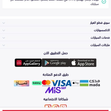
سيارتك
سوق قطع الغيار
الاكسسوارات
الصدامات و الشبوك
خدمات السيارات
والواجهة
الاكسسوارات
ماركات السيارات
الأكثر مبيعاً
حمل التطبيق الان
المكائن، القيرات
تويوتا
وملحقاتها
لوازم الرحلات
صيانة
طرق الدفع المتاحة
الشمعات
هيونداي
والاصطبات (الاضاءة)
اكسسوارات العناية
التلميع والعناية
الفرامل والأقمشة
شبكاتنا الاجتماعية
كيا
الزيوت و السوائل