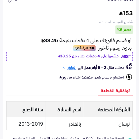
153
شامل القيمة المضافة
خصم 5%
قسّمها على 4 دفعات ابتداء من
38.25
تصلك
خلال 2 - 5 أيام عمل
الى
الرياض
استمتع برسوم شحن مخفضة ابتداء من
35
توافقية القطعة
الشركة المصنعة
اسم السيارة
سنة الصنع
نيسان
باثفندر
2013-2019
تزويدنا برقم الهيكل (VIN) في صفحة السلة يضمن التطابق التام للقطعة مع