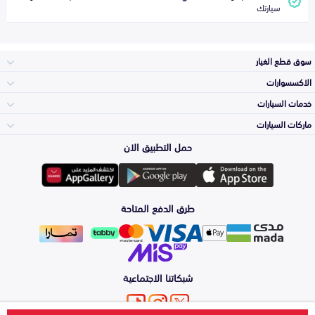
سيارتك
سوق قطع الغيار
الاكسسوارات
الصدامات و الشبوك
خدمات السيارات
والواجهة
الاكسسوارات
ماركات السيارات
الأكثر مبيعاً
حمل التطبيق الان
المكائن، القيرات
تويوتا
وملحقاتها
لوازم الرحلات
صيانة
طرق الدفع المتاحة
الشمعات
هيونداي
والاصطبات (الاضاءة)
اكسسوارات العناية
التلميع والعناية
الفرامل والأقمشة
شبكاتنا الاجتماعية
كيا
الزيوت و السوائل
حماية مقدمة السيارة