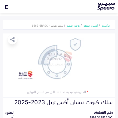
E
الرئيسية
أقسام القطع
كافة القطع
سلك كبوت - 656216RA0C
*
الصورة توضيحية قد لا تتطابق مع المنتج النهائي
سلك كبوت نيسان أكس تريل 2023-2025
رقم القطعة:
الصنع:
656216RA0C
أصلي