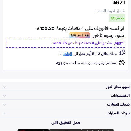
621
شامل القيمة المضافة
خصم 5%
قسّمها على 4 دفعات ابتداء من
155.25
تصلك
خلال 2 - 5 أيام عمل
الى
الرياض
استمتع برسوم شحن مخفضة ابتداء من
35
سوق قطع الغيار
الاكسسوارات
الصدامات و الشبوك
خدمات السيارات
والواجهة
الاكسسوارات
ماركات السيارات
الأكثر مبيعاً
حمل التطبيق الان
المكائن، القيرات
تويوتا
وملحقاتها