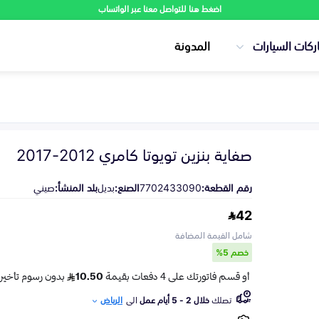
اضغط هنا للتواصل معنا عبر الواتساب
ركات السيارات
المدونة
صفاية بنزين تويوتا كامري 2012-2017
رقم القطعة:
7702433090
الصنع:
بديل
بلد المنشأ:
صيني
42
شامل القيمة المضافة
خصم 5%
تصلك
خلال 2 - 5 أيام عمل
الى
الرياض