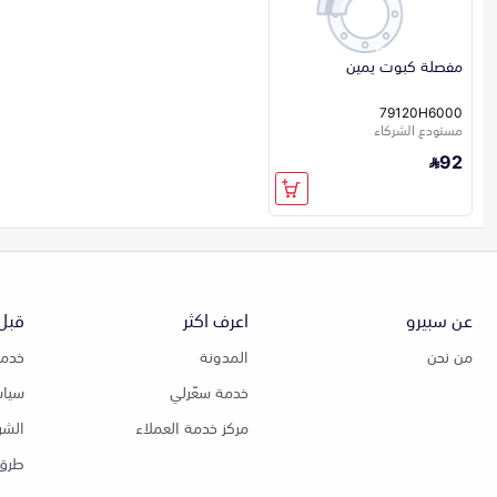
مفصلة كبوت يمين
79120H6000
مستودع الشركاء
92
عن سبيرو
اعرف اكثر
قبل 
من نحن
المدونة
خدمة
خدمة سعّرلي
سياس
مركز خدمة العملاء
الشر
طرق 