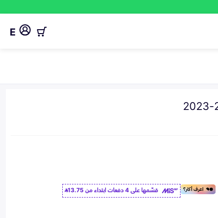
E
قسّمها على 4 دفعات ابتداء من
13.75