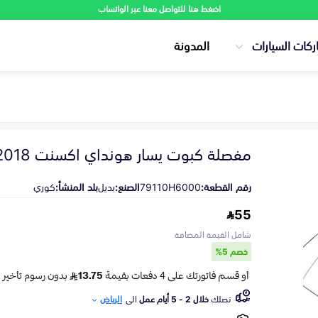
اضغط هنا للتواصل معنا عبر الواتساب
ركات السيارات
المدونة
مفصلة كبوت يسار هونداي اكسنت 2018-2023
رقم القطعة:
79110H6000
الصنع:
بديل
بلد المنشأ:
كوري
55
شامل القيمة المضافة
خصم 5%
تصلك
خلال 2 - 5 أيام عمل
الى
الرياض