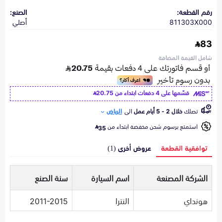
رقم القطعة:
الصنع:
811303X000
أصلي
83
شامل القيمة المضافة
قسّمها على 4 دفعات ابتداء من
20.75
تصلك
خلال 2 - 5 أيام عمل
الى
الرياض
استمتع برسوم شحن مخفضة ابتداء من
35
توافقية القطعة
عروض أخرى (1)
الشركة المصنعة
اسم السيارة
سنة الصنع
هونداي
النترا
2011-2015