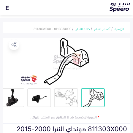
E
الرئيسية
أقسام القطع
كافة القطع
811303X000 - 811303X000
*
الصورة توضيحية قد لا تتطابق مع المنتج النهائي
811303X000 هونداي النترا 2000-2015