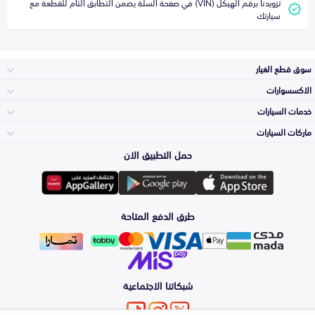
تزويدنا برقم الهيكل (VIN) في صفحة السلة يضمن التطابق التام للقطعة مع
سيارتك
سوق قطع الغيار
الاكسسوارات
الصدامات و الشبوك
خدمات السيارات
والواجهة
الاكسسوارات
ماركات السيارات
الأكثر مبيعاً
حمل التطبيق الان
المكائن، القيرات
تويوتا
وملحقاتها
لوازم الرحلات
صيانة
طرق الدفع المتاحة
الشمعات
هيونداي
والاصطبات (الاضاءة)
اكسسوارات العناية
التلميع والعناية
الفرامل والأقمشة
شبكاتنا الاجتماعية
كيا
الزيوت و السوائل