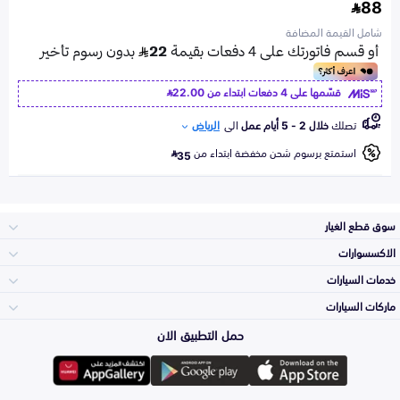
88
شامل القيمة المضافة
قسّمها على 4 دفعات ابتداء من
22.00
تصلك
خلال 2 - 5 أيام عمل
الى
الرياض
استمتع برسوم شحن مخفضة ابتداء من
35
سوق قطع الغيار
الاكسسوارات
الصدامات و الشبوك
خدمات السيارات
والواجهة
الاكسسوارات
ماركات السيارات
الأكثر مبيعاً
حمل التطبيق الان
المكائن، القيرات
تويوتا
وملحقاتها
لوازم الرحلات