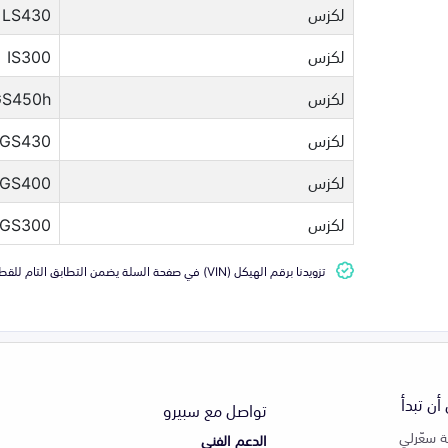
لكزس
LS430
لكزس
IS300
لكزس
GS450h
لكزس
GS430
لكزس
GS400
لكزس
GS300
تزويدنا برقم الهيكل (VIN) في صفحة السلة يضمن التطابق التام للقطعة مع سيارتك
أن تبدأ
تواصل مع سبيرو
 سعّرلي
الدعم الفني