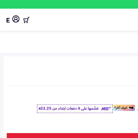
E
قسّمها على 4 دفعات ابتداء من
33.25