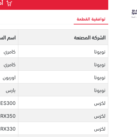
أض
توافقية القطعة
الشركة المصنعة
اسم السي
تويوتا
كامري
تويوتا
كامري
تويوتا
اوريون
تويوتا
يارس
لكزس
ES300
لكزس
RX350
لكزس
RX330