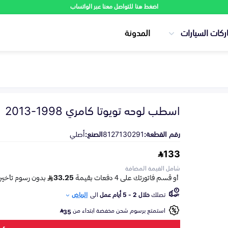
اضغط هنا للتواصل معنا عبر الواتساب
ركات السيارات
المدونة
اسطب لوحه تويوتا كامري 1998-2013
رقم القطعة:
8127130291
الصنع:
أصلي
133
شامل القيمة المضافة
تصلك
خلال 2 - 5 أيام عمل
الى
الرياض
استمتع برسوم شحن مخفضة ابتداء من
35