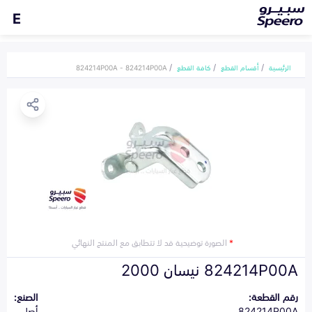
E
الرئيسية
أقسام القطع
كافة القطع
824214P00A - 824214P00A
*
الصورة توضيحية قد لا تتطابق مع المنتج النهائي
824214P00A نيسان 2000
رقم القطعة:
الصنع:
824214P00A
أصلي