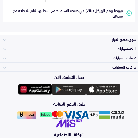
تزويدنا برقم الهيكل (VIN) في صفحة السلة يضمن التطابق التام للقطعة مع
سيارتك
سوق قطع الغيار
الاكسسوارات
الصدامات و الشبوك
خدمات السيارات
والواجهة
الاكسسوارات
ماركات السيارات
الأكثر مبيعاً
حمل التطبيق الان
المكائن، القيرات
تويوتا
وملحقاتها
لوازم الرحلات
صيانة
طرق الدفع المتاحة
الشمعات
هيونداي
والاصطبات (الاضاءة)
اكسسوارات العناية
التلميع والعناية
الفرامل والأقمشة
شبكاتنا الاجتماعية
كيا