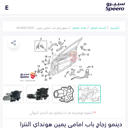
E
الرئيسية
أقسام القطع
كافة القطع
دينمو زجاج باب امامي يمين - 82450F2000
*
الصورة توضيحية قد لا تتطابق مع المنتج النهائي
دينمو زجاج باب امامي يمين هونداي النترا