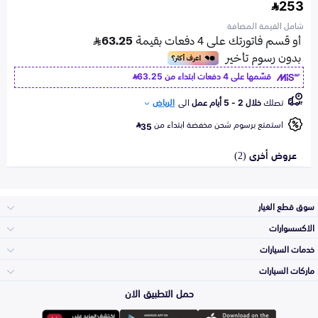
253
شامل القيمة المضافة
قسّمها على 4 دفعات ابتداء من
63.25
تصلك
خلال 2 - 5 أيام عمل
الى
الرياض
استمتع برسوم شحن مخفضة ابتداء من
35
عروض أخرى (2)
سوق قطع الغيار
الاكسسوارات
الصدامات و الشبوك
خدمات السيارات
والواجهة
الاكسسوارات
ماركات السيارات
الأكثر مبيعاً
حمل التطبيق الان
المكائن، القيرات
تويوتا
وملحقاتها