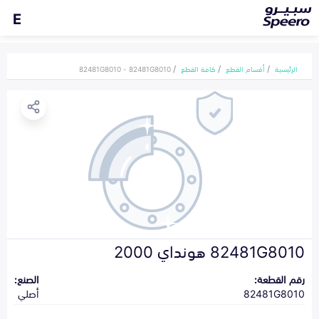
E
الرئيسية
أقسام القطع
كافة القطع
82481G8010 - 82481G8010
82481G8010 هونداي 2000
رقم القطعة:
الصنع:
82481G8010
أصلي