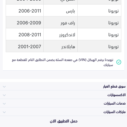
تويوتا
يارس
2006-2011
تويوتا
راف فور
2006-2009
تويوتا
لاندكروزر
2008-2011
تويوتا
هايلاندر
2001-2007
تزويدنا برقم الهيكل (VIN) في صفحة السلة يضمن التطابق التام للقطعة مع
سيارتك
سوق قطع الغيار
الاكسسوارات
الصدامات و الشبوك
خدمات السيارات
والواجهة
الاكسسوارات
ماركات السيارات
الأكثر مبيعاً
حمل التطبيق الان
المكائن، القيرات
تويوتا
وملحقاتها