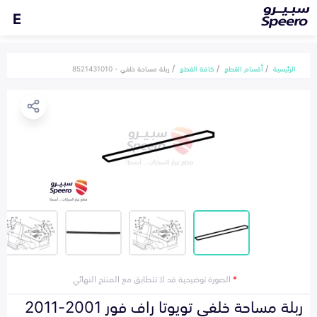
E
الرئيسية
أقسام القطع
كافة القطع
ربلة مساحة خلفي - 8521431010
*
الصورة توضيحية قد لا تتطابق مع المنتج النهائي
ربلة مساحة خلفي تويوتا راف فور 2001-2011