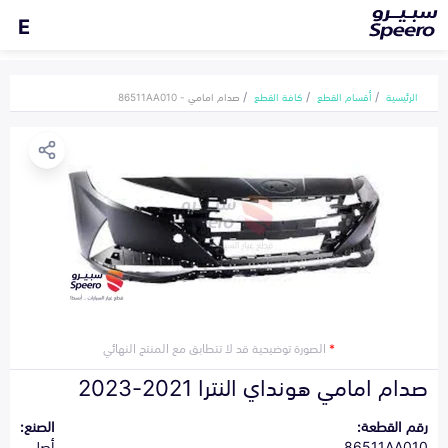
E
الرئيسية
أقسام القطع
كافة القطع
صدام امامي - 86511AA010
*
الصورة توضيحية قد لا تتطابق مع المنتج النهائي
صدام امامي هونداي النترا 2021-2023
رقم القطعة:
الصنع:
86511AA010
أصلي