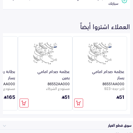
سيارتك
العملاء اشتروا أيضاً
عظمة صدام امامي
عظمة صدام امامي
بطانة رف
يسار
يمين
يسار
11AA000
86552AA000
86551AA000
تاجر-جدة-923
مستودع الشركاء
مستودع ال
165
51
51
سوق قطع الغيار