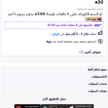
30
شامل القيمة المضافة
قسّمها على 4 دفعات ابتداء من
7.50
تصلك
خلال 2 - 5 أيام عمل
الى
الرياض
استمتع برسوم شحن مخفضة ابتداء من
35
عروض أخرى (1)
سوق قطع الغيار
الاكسسوارات
الصدامات و الشبوك
خدمات السيارات
والواجهة
الاكسسوارات
ماركات السيارات
الأكثر مبيعاً
حمل التطبيق الان
المكائن، القيرات
Toyota
وملحقاتها