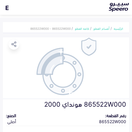
E
الرئيسية
أقسام القطع
كافة القطع
865522W000 - 865522W000
865522W000 هونداي 2000
رقم القطعة:
الصنع:
865522W000
أصلي