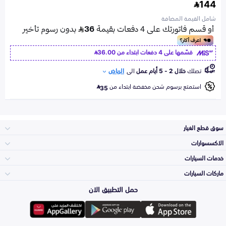
144
شامل القيمة المضافة
قسّمها على 4 دفعات ابتداء من
36.00
تصلك
خلال 2 - 5 أيام عمل
الى
الرياض
استمتع برسوم شحن مخفضة ابتداء من
35
سوق قطع الغيار
الاكسسوارات
الصدامات و الشبوك
خدمات السيارات
والواجهة
الاكسسوارات
ماركات السيارات
الأكثر مبيعاً
حمل التطبيق الان
المكائن، القيرات
Toyota
وملحقاتها
لوازم الرحلات