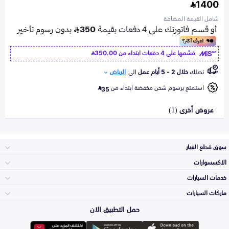
1400
شامل القيمة المضافة
قسّمها على 4 دفعات ابتداء من
350.00
تصلك
خلال 2 - 5 أيام عمل
الى
الرياض
استمتع برسوم شحن مخفضة ابتداء من
35
عروض أخرى (1)
سوق قطع الغيار
الاكسسوارات
الصدامات و الشبوك
خدمات السيارات
والواجهة
الاكسسوارات
ماركات السيارات
الأكثر مبيعاً
حمل التطبيق الان
المكائن، القيرات
تويوتا
وملحقاتها