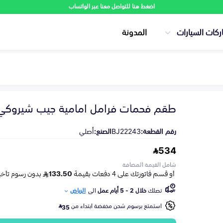
اضغط هنا للتواصل معنا عبر الواتساب
ركات السيارات
المدونة
طقم فحمات فرامل امامية جيب شيروكي 018
رقم القطعة:
BJ22243
الصنع:
أصلي
534
شامل القيمة المضافة
تصلك
خلال 2 - 5 أيام عمل
الى
الرياض
استمتع برسوم شحن مخفضة ابتداء من
35