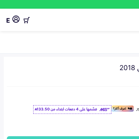
E
2
قسّمها على 4 دفعات ابتداء من
133.50