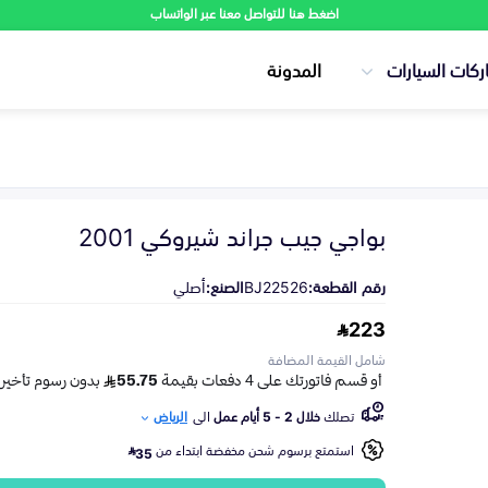
اضغط هنا للتواصل معنا عبر الواتساب
ركات السيارات
المدونة
بواجي جيب جراند شيروكي 2001
رقم القطعة:
BJ22526
الصنع:
أصلي
223
شامل القيمة المضافة
تصلك
خلال 2 - 5 أيام عمل
الى
الرياض
استمتع برسوم شحن مخفضة ابتداء من
35