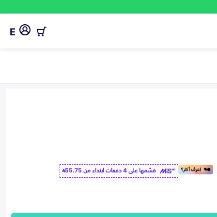
E
قسّمها على 4 دفعات ابتداء من
55.75