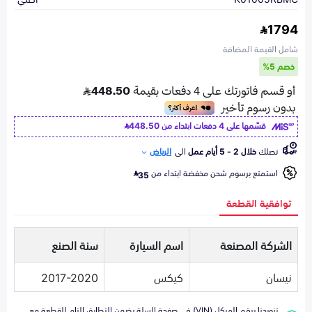
1794
شامل القيمة المضافة
خصم 5%
قسّمها على 4 دفعات ابتداء من
448.50
تصلك
خلال 2 - 5 أيام عمل
الى
الرياض
استمتع برسوم شحن مخفضة ابتداء من
35
توافقية القطعة
الشركة المصنعة
اسم السيارة
سنة الصنع
نيسان
كيكس
2017-2020
تزويدنا برقم الهيكل (VIN) في صفحة السلة يضمن التطابق التام للقطعة مع