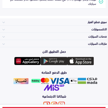
سيارتك
سوق قطع الغيار
الاكسسوارات
الصدامات و الشبوك
خدمات السيارات
والواجهة
الاكسسوارات
ماركات السيارات
الأكثر مبيعاً
حمل التطبيق الان
المكائن، القيرات
تويوتا
وملحقاتها
لوازم الرحلات
صيانة
طرق الدفع المتاحة
الشمعات
هيونداي
والاصطبات (الاضاءة)
اكسسوارات العناية
التلميع والعناية
الفرامل والأقمشة
شبكاتنا الاجتماعية
كيا
الزيوت و السوائل