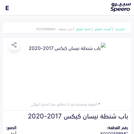
E
الرئيسية
أقسام القطع
كافة القطع
باب شنطة - K01005RBMC
*
الصورة توضيحية قد لا تتطابق مع المنتج النهائي
باب شنطة نيسان كيكس 2017-2020
رقم القطعة:
الصنع:
K01005RBMC
أصلي