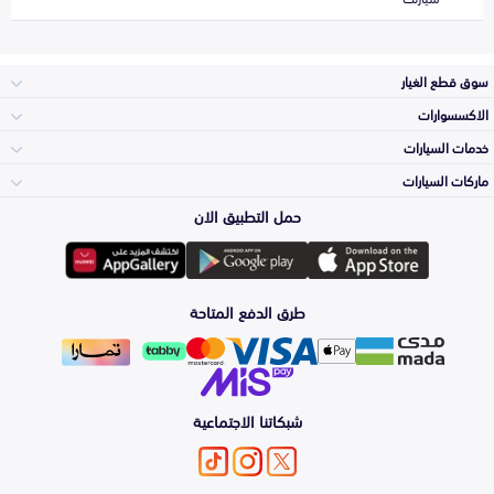
سوق قطع الغيار
الاكسسوارات
الصدامات و الشبوك
خدمات السيارات
والواجهة
الاكسسوارات
ماركات السيارات
الأكثر مبيعاً
حمل التطبيق الان
المكائن، القيرات
تويوتا
وملحقاتها
لوازم الرحلات
صيانة
طرق الدفع المتاحة
الشمعات
هيونداي
والاصطبات (الاضاءة)
اكسسوارات العناية
التلميع والعناية
الفرامل والأقمشة
شبكاتنا الاجتماعية
كيا
الزيوت و السوائل
حماية مقدمة السيارة
الأبواب، الرفرف