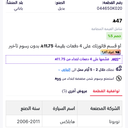
رقم القطعة:
الصنع:
بلد المنشأ:
044650K020
بديل
ياباني
47
شامل القيمة المضافة
خصم 5%
قسّمها على 4 دفعات ابتداء من
11.75
تصلك
خلال 2 - 5 أيام عمل
الى
الرياض
استمتع برسوم شحن مخفضة ابتداء من
35
توافقية القطعة
عروض أخرى (5)
الشركة المصنعة
اسم السيارة
سنة الصنع
تويوتا
هايلكس
2006-2011