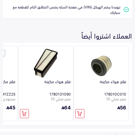
تزويدنا برقم الهيكل (VIN) في صفحة السلة يضمن التطابق التام للقطعة مع
سيارتك
العملاء اشتروا أيضاً
فلتر هواء مكينة
فلتر هواء مكينة
فلتر مكيف
39YZZ25
1780131090
178010C010
متجر محلي 10
متجر محلي 10
مستودع الشر
45
64
56