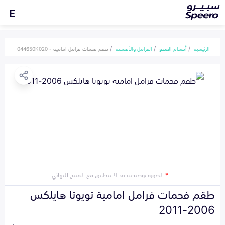
E
الرئيسية
أقسام القطع
الفرامل والأقمشة
طقم فحمات فرامل امامية - 044650K020
*
الصورة توضيحية قد لا تتطابق مع المنتج النهائي
طقم فحمات فرامل امامية تويوتا هايلكس
2006-2011