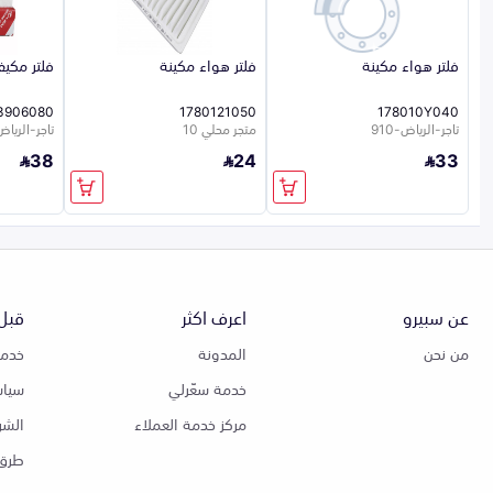
فلتر هواء مكينة
فلتر هواء مكينة
فلتر مكي
3906080
1780121050
178010Y040
تاجر-الرياض-910
متجر محلي 10
تاجر-الرياض-0
38
24
33
عن سبيرو
اعرف اكثر
قبل 
من نحن
المدونة
خدمة
خدمة سعّرلي
سياس
مركز خدمة العملاء
الشر
طرق 