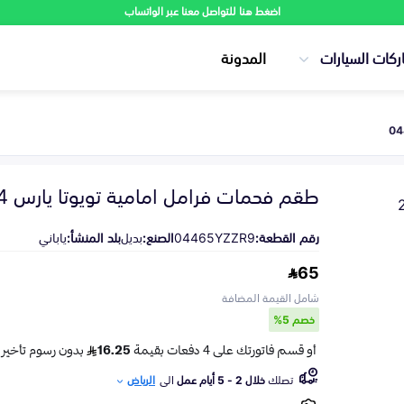
اضغط هنا للتواصل معنا عبر الواتساب
ركات السيارات
المدونة
طقم فحمات فرامل امامية تويوتا يارس 2014-2022
رقم القطعة:
04465YZZR9
الصنع:
بديل
بلد المنشأ:
ياباني
65
شامل القيمة المضافة
خصم 5%
تصلك
خلال 2 - 5 أيام عمل
الى
الرياض