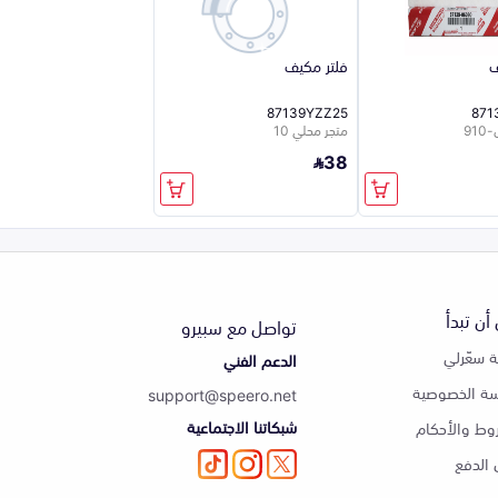
ف
فلتر مكيف
87139YZZ25
871
91
متجر محلي 10
38
أن تبدأ
تواصل مع سبيرو
 سعّرلي
الدعم الفني
ة الخصوصية
support@speero.net
شبكاتنا الاجتماعية
وط والأحكام
الدفع