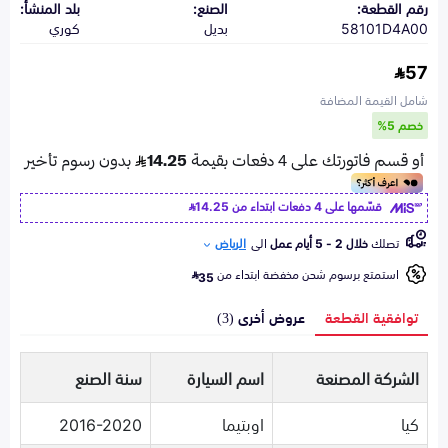
رقم القطعة:
الصنع:
بلد المنشأ:
58101D4A00
بديل
كوري
57
شامل القيمة المضافة
خصم 5%
قسّمها على 4 دفعات ابتداء من
14.25
تصلك
خلال 2 - 5 أيام عمل
الى
الرياض
استمتع برسوم شحن مخفضة ابتداء من
35
توافقية القطعة
عروض أخرى (3)
الشركة المصنعة
اسم السيارة
سنة الصنع
كيا
اوبتيما
2016-2020