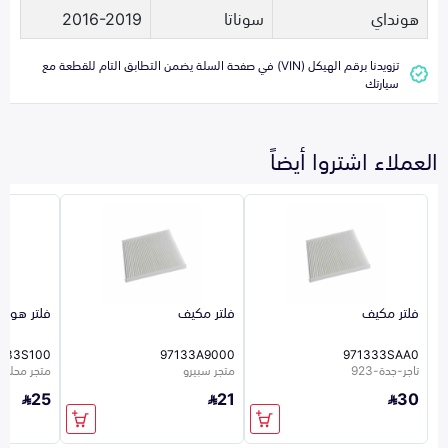
هونداي
سوناتا
2016-2019
تزويدنا برقم الهيكل (VIN) في صفحة السلة يضمن التطابق التام للقطعة مع
سيارتك
العملاء اشتروا أيضاً
فلتر مكيف
فلتر مكيف
فلتر هواء
1133S100
97133A9000
971333SAA0
تاجر-جدة-923
متجر سبيرو
متجر محلي 26
25
21
30