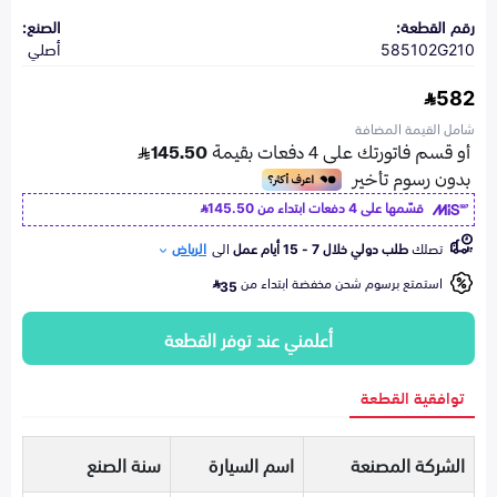
رقم القطعة:
الصنع:
585102G210
أصلي
582
شامل القيمة المضافة
قسّمها على 4 دفعات ابتداء من
145.50
تصلك
طلب دولي خلال 7 - 15 أيام عمل
الى
الرياض
استمتع برسوم شحن مخفضة ابتداء من
35
أعلمني عند توفر القطعة
توافقية القطعة
الشركة المصنعة
اسم السيارة
سنة الصنع