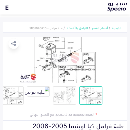
E
الرئيسية
أقسام القطع
الفرامل والأقمشة
علبة فرامل - 585102G210
*
الصورة توضيحية قد لا تتطابق مع المنتج النهائي
علبة فرامل كيا اوبتيما 2005-2006