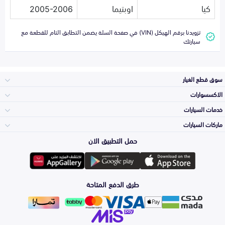
كيا
اوبتيما
2005-2006
تزويدنا برقم الهيكل (VIN) في صفحة السلة يضمن التطابق التام للقطعة مع
سيارتك
سوق قطع الغيار
الاكسسوارات
الصدامات و الشبوك
خدمات السيارات
والواجهة
الاكسسوارات
ماركات السيارات
الأكثر مبيعاً
حمل التطبيق الان
المكائن، القيرات
تويوتا
وملحقاتها
لوازم الرحلات
صيانة
طرق الدفع المتاحة
الشمعات
هيونداي
والاصطبات (الاضاءة)
اكسسوارات العناية
التلميع والعناية