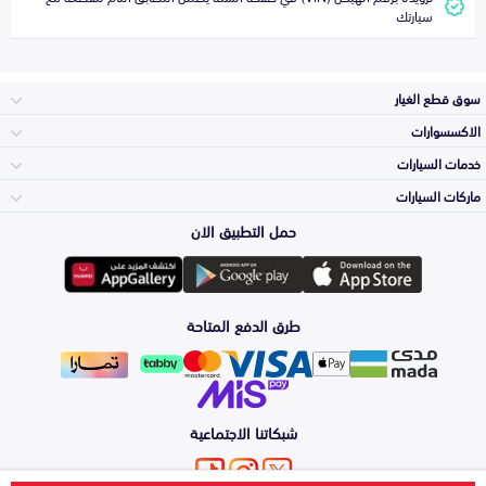
سيارتك
سوق قطع الغيار
الاكسسوارات
الصدامات و الشبوك
خدمات السيارات
والواجهة
الاكسسوارات
ماركات السيارات
الأكثر مبيعاً
حمل التطبيق الان
المكائن، القيرات
تويوتا
وملحقاتها
لوازم الرحلات
صيانة
طرق الدفع المتاحة
الشمعات
هيونداي
والاصطبات (الاضاءة)
اكسسوارات العناية
التلميع والعناية
الفرامل والأقمشة
شبكاتنا الاجتماعية
كيا
الزيوت و السوائل
اصلاح الطلاء