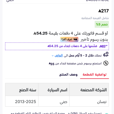
217
شامل القيمة المضافة
خصم 5%
قسّمها على 4 دفعات ابتداء من
54.25
تصلك
خلال 2 - 5 أيام عمل
الى
الرياض
استمتع برسوم شحن مخفضة ابتداء من
35
توافقية القطعة
وصف المنتج
الشركة المصنعة
اسم السيارة
سنة الصنع
نيسان
صني
2013-2025
تزويدنا برقم الهيكل (VIN) في صفحة السلة يضمن التطابق التام للقطعة مع