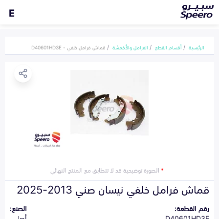
E
الرئيسية
أقسام القطع
الفرامل والأقمشة
قماش فرامل خلفي - D40601HD3E
*
الصورة توضيحية قد لا تتطابق مع المنتج النهائي
قماش فرامل خلفي نيسان صني 2013-2025
رقم القطعة:
الصنع:
D40601HD3E
أصلي