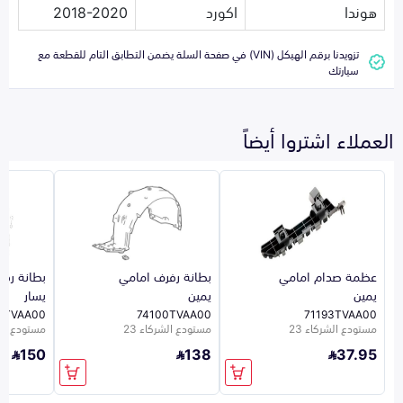
هوندا
اكورد
2018-2020
تزويدنا برقم الهيكل (VIN) في صفحة السلة يضمن التطابق التام للقطعة مع
سيارتك
العملاء اشتروا أيضاً
عظمة صدام امامي
بطانة رفرف امامي
بطانة رف
يمين
يمين
يسار
1TVAA00
74100TVAA00
71193TVAA00
مستودع الشركاء 23
مستودع الشركاء 23
مستودع الشر
150
138
37.95