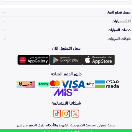
سوق قطع الغيار
الاكسسوارات
الصدامات و الشبوك
خدمات السيارات
والواجهة
الاكسسوارات
ماركات السيارات
الأكثر مبيعاً
حمل التطبيق الان
المكائن، القيرات
تويوتا
وملحقاتها
لوازم الرحلات
صيانة
طرق الدفع المتاحة
الشمعات
هيونداي
والاصطبات (الاضاءة)
اكسسوارات العناية
التلميع والعناية
الفرامل والأقمشة
شبكاتنا الاجتماعية
كيا
الزيوت و السوائل
اصلاح الطلاء
والصدمات
الأبواب، الرفرف
خدمة سعّرلي
سياسة الخصوصية
الشروط والأحكام
طرق الدفع
من نحن
نيسان
والكبوت