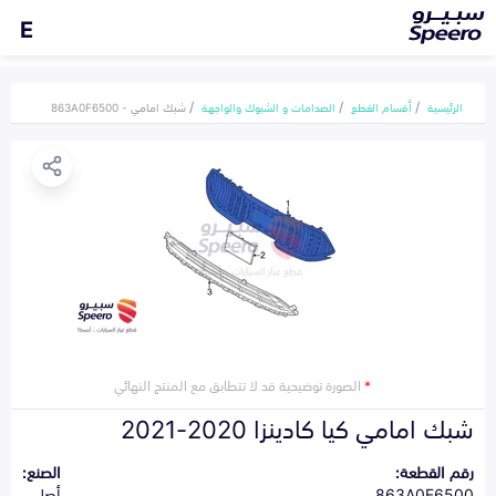
E
الرئيسية
أقسام القطع
الصدامات و الشبوك والواجهة
شبك امامي - 863A0F6500
*
الصورة توضيحية قد لا تتطابق مع المنتج النهائي
شبك امامي كيا كادينزا 2020-2021
رقم القطعة:
الصنع:
863A0F6500
أصلي