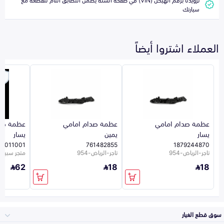
سيارتك
العملاء اشتروا أيضاً
عظمة صدام امامي
عظمة صدام امامي
عظمة صدا
يسار
يمين
يسار
13011001
761482855
1879244870
تاجر-الرياض-954
تاجر-الرياض-954
متجر سبيرو
62
18
18
سوق قطع الغيار