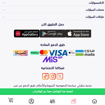
الاكسسوارات
الصدامات و الشبوك
خدمات السيارات
والواجهة
الاكسسوارات
ماركات السيارات
الأكثر مبيعاً
حمل التطبيق الان
المكائن، القيرات
Toyota
وملحقاتها
لوازم الرحلات
صيانة
طرق الدفع المتاحة
الشمعات
Hyundai
والاصطبات (الاضاءة)
اكسسوارات العناية
التلميع والعناية
الفرامل والأقمشة
شبكاتنا الاجتماعية
Kia
الزيوت و السوائل
حماية مقدمة السيارة
الأبواب، الرفرف
خدمة سعّرلي
سياسة الخصوصية
الشروط والأحكام
طرق الدفع
من نحن
Nissan
والكبوت
اضغط هنا للتواصل معنا عبر الواتساب
اصلاح الطلاء
والصدمات
الشكمان