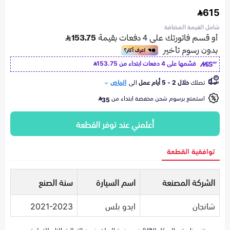
615
شامل القيمة المضافة
قسّمها على 4 دفعات ابتداء من
153.75
تصلك
خلال 2 - 5 أيام عمل
الى
الرياض
استمتع برسوم شحن مخفضة ابتداء من
35
أعلمني عند توفر القطعة
توافقية القطعة
الشركة المصنعة
اسم السيارة
سنة الصنع
شانجان
ايدو بلس
2021-2023
تزويدنا برقم الهيكل (VIN) في صفحة السلة يضمن التطابق التام للقطعة مع