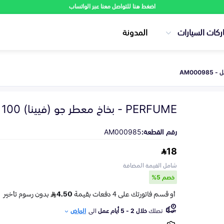
اضغط هنا للتواصل معنا عبر الواتساب
ركات السيارات
المدونة
PERFUME - بخاخ معطر جو (فيينا) 100 مل
رقم القطعة:
AM000985
18
شامل القيمة المضافة
خصم 5%
تصلك
خلال 2 - 5 أيام عمل
الى
الرياض