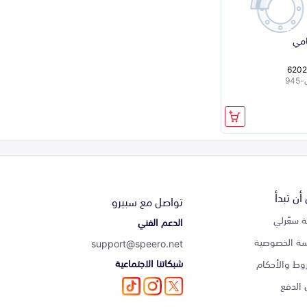
امي
620
94
أن تبدأ
تواصل مع سبيرو
 سعّرلي
الدعم الفني
ة الخصوصية
support@speero.net
شبكاتنا الاجتماعية
وط والأحكام
الدفع