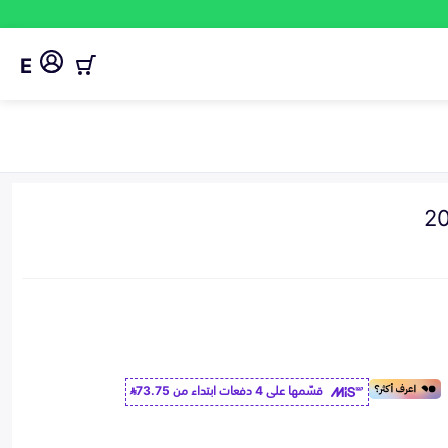
E
قسّمها على 4 دفعات ابتداء من
73.75