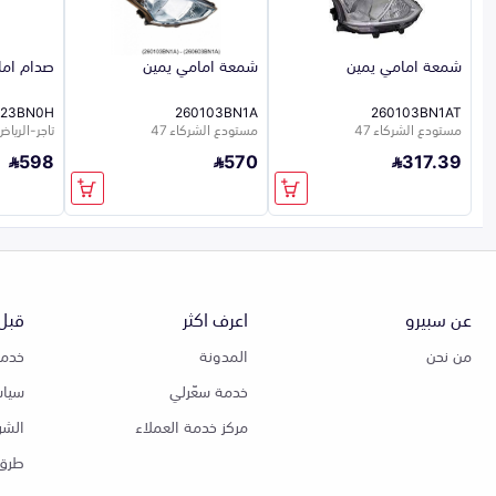
شمعة امامي يمين
شمعة امامي يمين
صدام ام
223BN0H
260103BN1A
260103BN1AT
مستودع الشركاء 47
مستودع الشركاء 47
تاجر-الرياض-5
598
570
317.39
عن سبيرو
اعرف اكثر
قبل 
من نحن
المدونة
خدمة
خدمة سعّرلي
سياس
مركز خدمة العملاء
الشر
طرق 