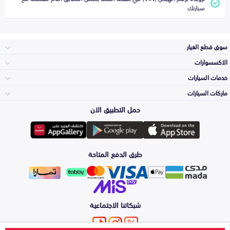
سيارتك
سوق قطع الغيار
الاكسسوارات
الصدامات و الشبوك
خدمات السيارات
والواجهة
الاكسسوارات
ماركات السيارات
الأكثر مبيعاً
حمل التطبيق الان
المكائن، القيرات
تويوتا
وملحقاتها
لوازم الرحلات
صيانة
طرق الدفع المتاحة
الشمعات
هيونداي
والاصطبات (الاضاءة)
اكسسوارات العناية
التلميع والعناية
الفرامل والأقمشة
شبكاتنا الاجتماعية
كيا
الزيوت و السوائل