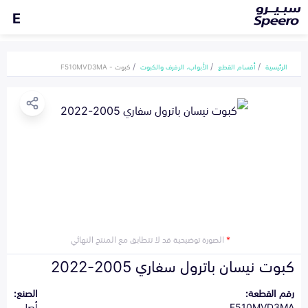
E
الرئيسية
أقسام القطع
الأبواب، الرفرف والكبوت
كبوت - F510MVD3MA
*
الصورة توضيحية قد لا تتطابق مع المنتج النهائي
كبوت نيسان باترول سفاري 2005-2022
رقم القطعة:
الصنع:
F510MVD3MA
أصلي