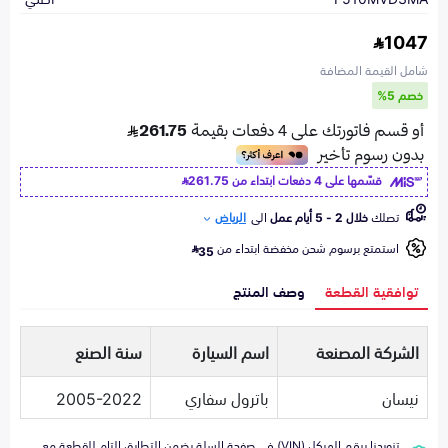
1047
شامل القيمة المضافة
خصم 5%
قسّمها على 4 دفعات ابتداء من
261.75
تصلك
خلال 2 - 5 أيام عمل
الى
الرياض
استمتع برسوم شحن مخفضة ابتداء من
35
توافقية القطعة
وصف المنتج
الشركة المصنعة
اسم السيارة
سنة الصنع
نيسان
باترول سفاري
2005-2022
تزويدنا برقم الهيكل (VIN) في صفحة السلة يضمن التطابق التام للقطعة مع