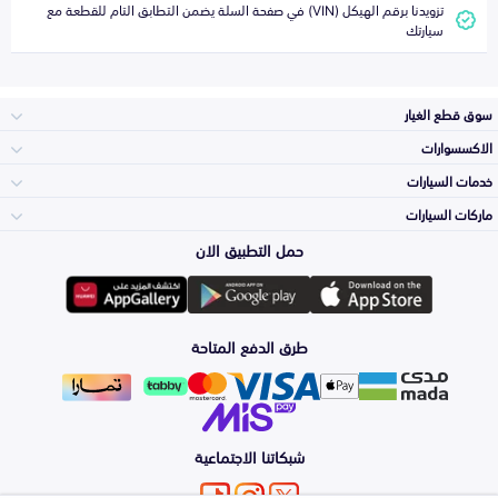
تزويدنا برقم الهيكل (VIN) في صفحة السلة يضمن التطابق التام للقطعة مع
سيارتك
سوق قطع الغيار
الاكسسوارات
الصدامات و الشبوك
خدمات السيارات
والواجهة
الاكسسوارات
ماركات السيارات
الأكثر مبيعاً
حمل التطبيق الان
المكائن، القيرات
تويوتا
وملحقاتها
لوازم الرحلات
صيانة
طرق الدفع المتاحة
الشمعات
هيونداي
والاصطبات (الاضاءة)
اكسسوارات العناية
التلميع والعناية
الفرامل والأقمشة
شبكاتنا الاجتماعية
كيا
الزيوت و السوائل