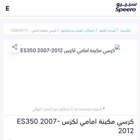
E
الرئيسية
أقسام القطع
المكائن، القيرات وملحقاتها
كرسي مكينة امامي - 1236131171
*
الصورة توضيحية قد لا تتطابق مع المنتج النهائي
كرسي مكينة امامي لكزس ES350 2007-
2012