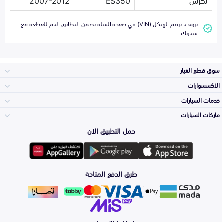
لكزس
ES350
2007-2012
تزويدنا برقم الهيكل (VIN) في صفحة السلة يضمن التطابق التام للقطعة مع
سيارتك
سوق قطع الغيار
الاكسسوارات
الصدامات و الشبوك
خدمات السيارات
والواجهة
الاكسسوارات
ماركات السيارات
الأكثر مبيعاً
حمل التطبيق الان
المكائن، القيرات
تويوتا
وملحقاتها
لوازم الرحلات
صيانة
طرق الدفع المتاحة
الشمعات
هيونداي
والاصطبات (الاضاءة)
اكسسوارات العناية
التلميع والعناية
الفرامل والأقمشة