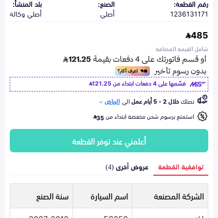
رقم القطعة:
الصنع:
بلد المنشأ:
1236131171
أصلي
أصلي وكالة
485
شامل القيمة المضافة
قسّمها على 4 دفعات ابتداء من
121.25
تصلك
خلال 2 - 5 أيام عمل
الى
الرياض
استمتع برسوم شحن مخفضة ابتداء من
35
أعلمني عند توفر القطعة
توافقية القطعة
عروض أخرى (4)
الشركة المصنعة
اسم السيارة
سنة الصنع