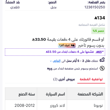
رقم القطعة:
الصنع:
بلد المنشأ:
1236150250
بديل
تايلندي
134
شامل القيمة المضافة
خصم 5%
قسّمها على 4 دفعات ابتداء من
33.50
تصلك
خلال 2 - 5 أيام عمل
الى
الرياض
استمتع برسوم شحن مخفضة ابتداء من
35
توافقية القطعة
عروض أخرى (2)
الشركة المصنعة
اسم السيارة
سنة الصنع
تويوتا
لاند كروزر
2008-2012