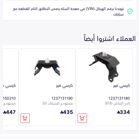
تزويدنا برقم الهيكل (VIN) في صفحة السلة يضمن التطابق التام للقطعة مع
سيارتك
العملاء اشتروا أيضاً
كرسي قير
كرسي قير
كرسي قير
37150210
1237131190
1237131180
تاجر-الرياض-878
مستودع الشركاء 30
مستودع الشر
447
435
334