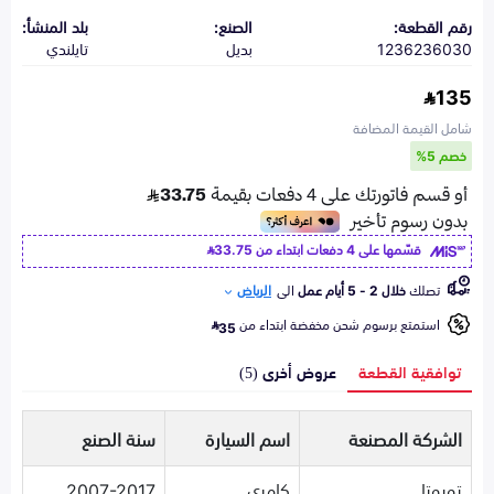
رقم القطعة:
الصنع:
بلد المنشأ:
1236236030
بديل
تايلندي
135
شامل القيمة المضافة
خصم 5%
قسّمها على 4 دفعات ابتداء من
33.75
تصلك
خلال 2 - 5 أيام عمل
الى
الرياض
استمتع برسوم شحن مخفضة ابتداء من
35
توافقية القطعة
عروض أخرى (5)
الشركة المصنعة
اسم السيارة
سنة الصنع
تويوتا
كامري
2007-2017