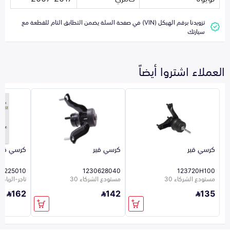
تزويدنا برقم الهيكل (VIN) في صفحة السلة يضمن التطابق التام للقطعة مع
سيارتك
العملاء اشتروا أيضاً
كرسي قير
كرسي قير
كرسي قير
37225010
1230628040
123720H100
مستودع الشركاء 30
مستودع الشركاء 30
تاجر-الرياض-0
162
142
135