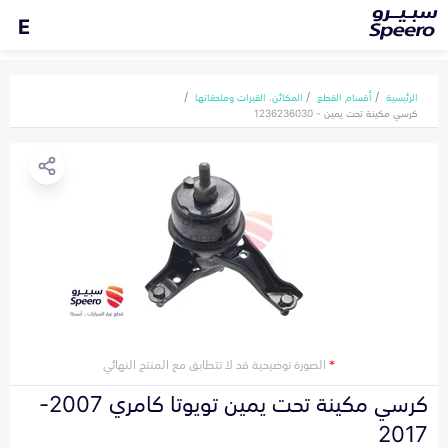
E
الرئيسية
أقسام القطع
المكائن، القيرات وملحقاتها
كرسي مكينة تحت يمين - 1236236030
*
الصورة توضيحية قد لا تتطابق مع المنتج النهائي
كرسي مكينة تحت يمين تويوتا كامري 2007-
2017