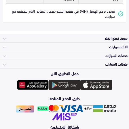
تزويدنا برقم الهيكل (VIN) في صفحة السلة يضمن التطابق التام للقطعة مع
سيارتك
سوق قطع الغيار
الاكسسوارات
الصدامات و الشبوك
خدمات السيارات
والواجهة
الاكسسوارات
ماركات السيارات
الأكثر مبيعاً
حمل التطبيق الان
المكائن، القيرات
Toyota
وملحقاتها
لوازم الرحلات
صيانة
طرق الدفع المتاحة
الشمعات
Hyundai
والاصطبات (الاضاءة)
اكسسوارات العناية
التلميع والعناية
الفرامل والأقمشة
شبكاتنا الاجتماعية
Kia