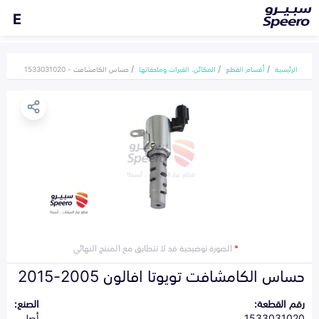
E
الرئيسية
أقسام القطع
المكائن، القيرات وملحقاتها
حساس الكامشافت - 1533031020
*
الصورة توضيحية قد لا تتطابق مع المنتج النهائي
حساس الكامشافت تويوتا افالون 2005-2015
رقم القطعة:
الصنع:
1533031020
أصلي