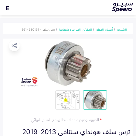
E
الرئيسية
أقسام القطع
المكائن، القيرات وملحقاتها
ترس سلف - 361453C151
*
الصورة توضيحية قد لا تتطابق مع المنتج النهائي
ترس سلف هونداي سنتافي 2013-2019