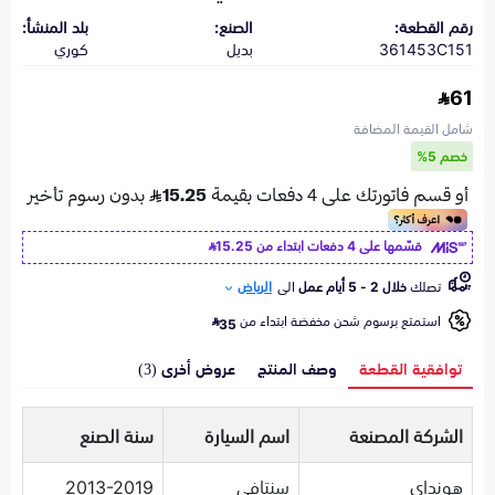
رقم القطعة:
الصنع:
بلد المنشأ:
361453C151
بديل
كوري
61
شامل القيمة المضافة
خصم 5%
قسّمها على 4 دفعات ابتداء من
15.25
تصلك
خلال 2 - 5 أيام عمل
الى
الرياض
استمتع برسوم شحن مخفضة ابتداء من
35
توافقية القطعة
وصف المنتج
عروض أخرى (3)
الشركة المصنعة
اسم السيارة
سنة الصنع
هونداي
سنتافي
2013-2019