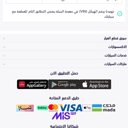
تزويدنا برقم الهيكل (VIN) في صفحة السلة يضمن التطابق التام للقطعة مع
سيارتك
سوق قطع الغيار
الاكسسوارات
الصدامات و الشبوك
خدمات السيارات
والواجهة
الاكسسوارات
ماركات السيارات
الأكثر مبيعاً
حمل التطبيق الان
المكائن، القيرات
تويوتا
وملحقاتها
لوازم الرحلات
صيانة
طرق الدفع المتاحة
الشمعات
هيونداي
والاصطبات (الاضاءة)
اكسسوارات العناية
التلميع والعناية
الفرامل والأقمشة
شبكاتنا الاجتماعية
كيا