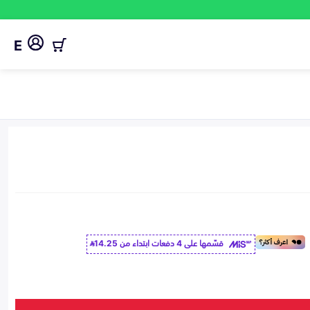
E
قسّمها على 4 دفعات ابتداء من
14.25