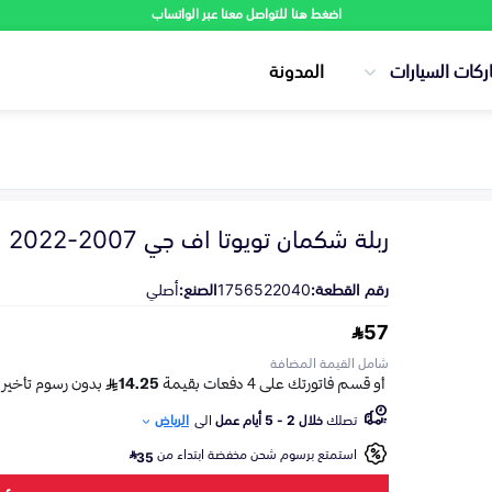
اضغط هنا للتواصل معنا عبر الواتساب
ركات السيارات
المدونة
ربلة شكمان تويوتا اف جي 2007-2022
رقم القطعة:
1756522040
الصنع:
أصلي
57
شامل القيمة المضافة
تصلك
خلال 2 - 5 أيام عمل
الى
الرياض
استمتع برسوم شحن مخفضة ابتداء من
35