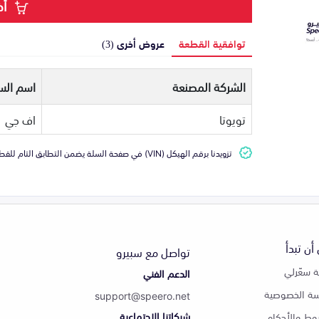
أض
توافقية القطعة
عروض أخرى (3)
الشركة المصنعة
اسم السي
تويوتا
اف جي
تزويدنا برقم الهيكل (VIN) في صفحة السلة يضمن التطابق التام للقطعة مع سيارتك
أن تبدأ
تواصل مع سبيرو
 سعّرلي
الدعم الفني
ة الخصوصية
support@speero.net
شبكاتنا الاجتماعية
وط والأحكام